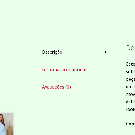
De
Descrição
Este
Informação adicional
sofi
peça
um t
Avaliações (0)
movi
deli
look
Comp