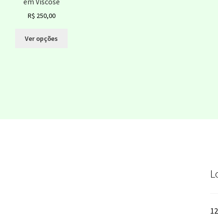
em Viscose
R$
250,00
Este
Ver opções
produto
tem
várias
variantes.
As
opções
podem
ser
escolhidas
na
página
do
L
produto
12