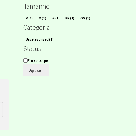
Tamanho
Tamanho
P
(1)
M
(1)
G
(1)
PP
(1)
GG
(1)
Categoria
Categoria
Uncategorized
(1)
Status
Status
Em estoque
Aplicar