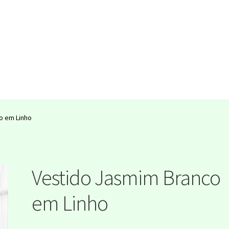
out
Collections
Collections
Contact
Contact
Home
Home
My acco
o em Linho
a de Privacidade
Shop
Termos e Condições
Vestido Jasmim Branco
em Linho