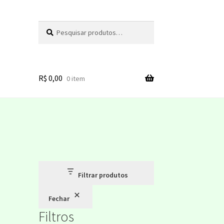
Pesquisar
Pesquisar
por:
R$
0,00
0 item
unt
Filtrar produtos
Fechar
Filtros