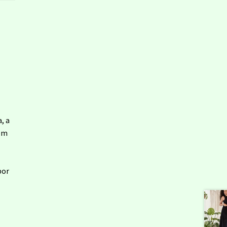
, a
com
por