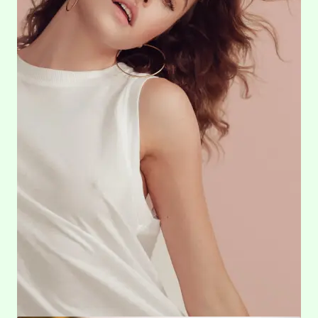
Collections
Collections
Contact
Contact
Home
Home
My account
My Account
New Arrivals