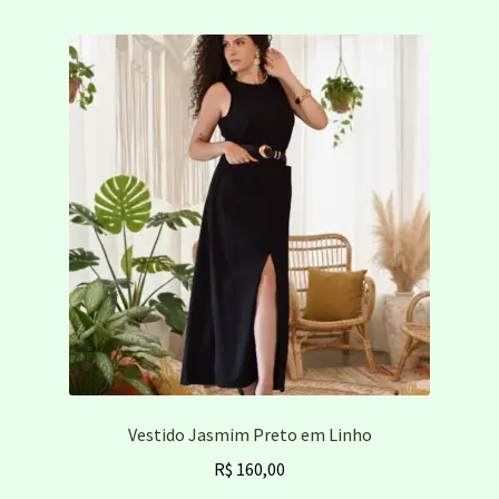
várias
variantes.
As
opções
podem
ser
escolhidas
na
página
do
produto
Vestido Jasmim Preto em Linho
R$
160,00