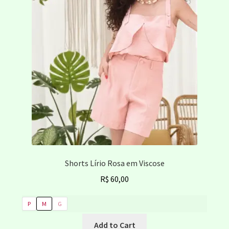
opções
podem
ser
escolhidas
na
página
do
produto
Shorts Lírio Rosa em Viscose
R$
60,00
P
M
G
Este
Add to Cart