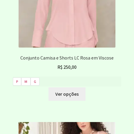
página
do
produto
Conjunto Camisa e Shorts LC Rosa em Viscose
R$
250,00
P
M
G
Este
Ver opções
produto
tem
várias
variantes.
As