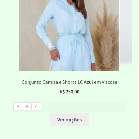
Conjunto Camisa e Shorts LC Azul em Viscose
R$
250,00
P
M
G
Este
Ver opções
produto
tem