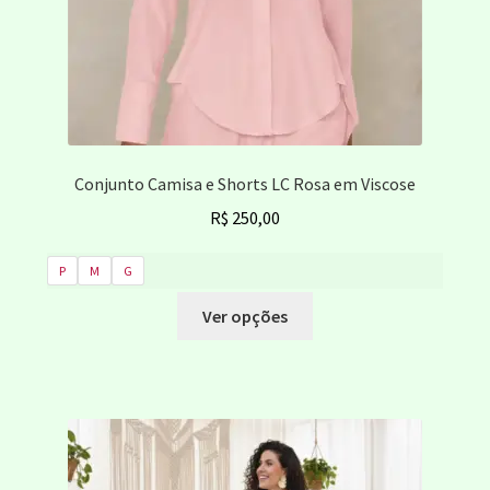
do
produto
Conjunto Camisa e Shorts LC Rosa em Viscose
R$
250,00
P
M
G
Este
Ver opções
produto
tem
várias
variantes.
As
opções