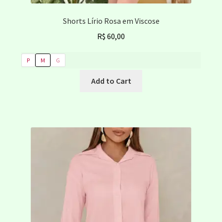
Shorts Lírio Rosa em Viscose
R$
60,00
P
M
G
Este
Add to Cart
produto
tem
várias
variantes.
As
opções
podem
ser
escolhidas
na
página