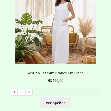
podem
ser
escolhidas
na
página
do
produto
Vestido Jasmim Branco em Linho
R$
160,00
P
M
G
Este
Ver opções
produto