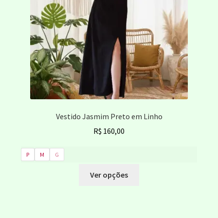
Vestido Jasmim Preto em Linho
R$
160,00
P
M
G
Este
Ver opções
produto
tem
várias