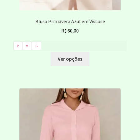
Blusa Primavera Azul em Viscose
R$
60,00
P
M
G
Este
Ver opções
produto
tem
várias
variantes.
As
opções
podem
ser
escolhidas
na