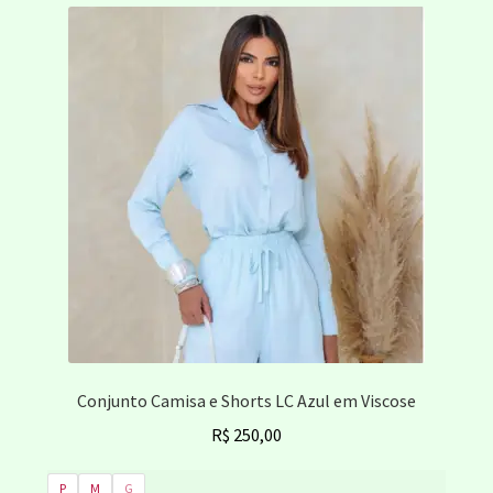
variantes.
As
opções
podem
ser
escolhidas
na
página
do
produto
Conjunto Camisa e Shorts LC Azul em Viscose
R$
250,00
P
M
G