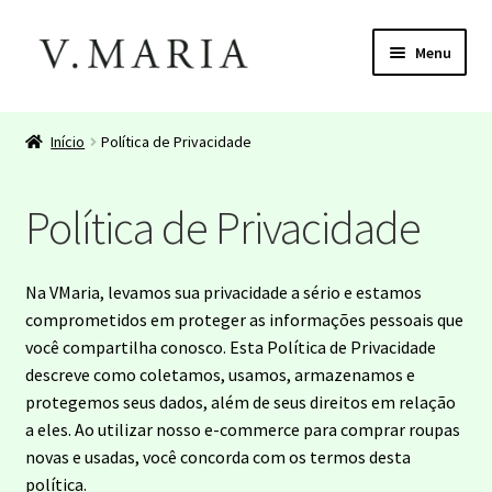
Pular
Pular
Menu
para
para
navegação
o
Início
conteúdo
Início
Política de Privacidade
About
Política de Privacidade
About
Cart
Na VMaria, levamos sua privacidade a sério e estamos
comprometidos em proteger as informações pessoais que
Cart
você compartilha conosco. Esta Política de Privacidade
descreve como coletamos, usamos, armazenamos e
Checkout
protegemos seus dados, além de seus direitos em relação
a eles. Ao utilizar nosso e-commerce para comprar roupas
novas e usadas, você concorda com os termos desta
Checkout
política.