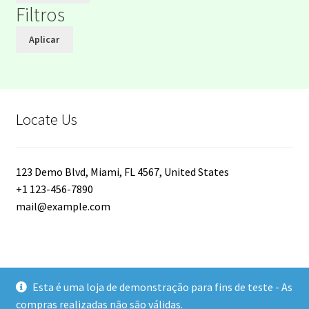
Filtros
Aplicar
Locate Us
123 Demo Blvd, Miami, FL 4567, United States
+1 123-456-7890
mail@example.com
Esta é uma loja de demonstração para fins de teste - As
© V.MARIA 2026
compras realizadas não são válidas.