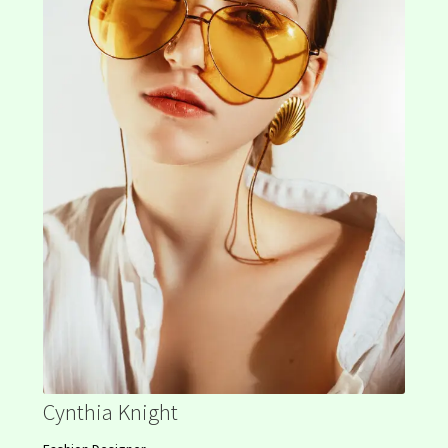
Collections
Collections
Contact
Contact
Home
Home
My account
My Account
Cynthia Knight
New Arrivals