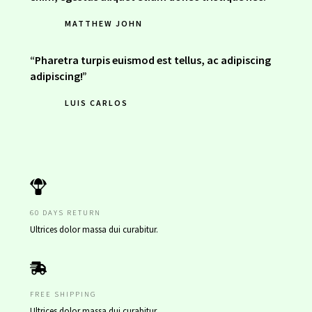
MATTHEW JOHN
“Pharetra turpis euismod est tellus, ac adipiscing
adipiscing!”
LUIS CARLOS
60 DAYS RETURN
Ultrices dolor massa dui curabitur.
FREE SHIPPING
Ultrices dolor massa dui curabitur.