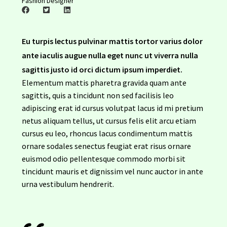
Fashion Designer
New Arrivals
Eu turpis lectus pulvinar mattis tortor varius dolor
Política de Privacidade
ante iaculis augue nulla eget nunc ut viverra nulla
sagittis justo id orci dictum ipsum imperdiet.
Shop
Elementum mattis pharetra gravida quam ante
sagittis, quis a tincidunt non sed facilisis leo
Termos e Condições
adipiscing erat id cursus volutpat lacus id mi pretium
netus aliquam tellus, ut cursus felis elit arcu etiam
cursus eu leo, rhoncus lacus condimentum mattis
ornare sodales senectus feugiat erat risus ornare
euismod odio pellentesque commodo morbi sit
tincidunt mauris et dignissim vel nunc auctor in ante
urna vestibulum hendrerit.