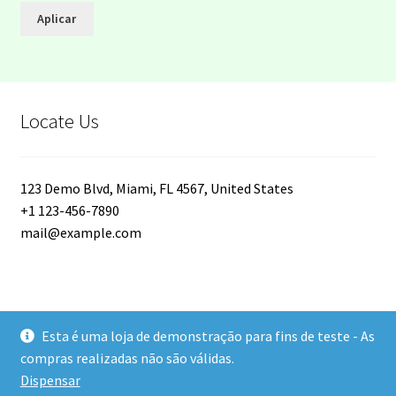
Aplicar
Collections
Collections
Contact
Locate Us
Contact
123 Demo Blvd, Miami, FL 4567, United States
Home
+1 123-456-7890
mail@example.com
Home
My account
Esta é uma loja de demonstração para fins de teste - As
© V.MARIA 2026
My Account
compras realizadas não são válidas.
Política de Privacidade
Built with WooCommerce
.
Dispensar
New Arrivals