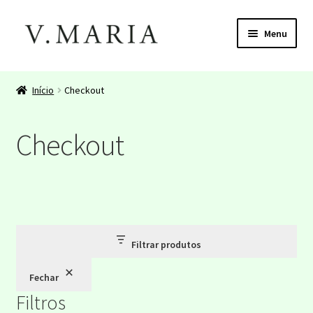
Pular
Pular
Menu
para
para
navegação
o
Início
conteúdo
Início
Checkout
About
Checkout
About
Cart
Cart
Filtrar produtos
Checkout
Fechar
Checkout
Filtros